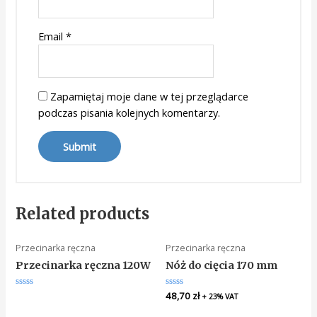
Email
*
Zapamiętaj moje dane w tej przeglądarce
podczas pisania kolejnych komentarzy.
Related products
Przecinarka ręczna
Przecinarka ręczna
Przecinarka ręczna 120W
Nóż do cięcia 170 mm
Rated
Rated
48,70
zł
+ 23% VAT
0
0
out
out