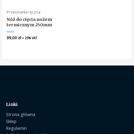
of
of
5
5
Przecinarka ręczna
Nóż do cięcia nożem
termicznym 250mm
Rated
99,00
zł
+ 23% VAT
0
out
of
5
Linki
Strona główna
Sklep
Regulamin